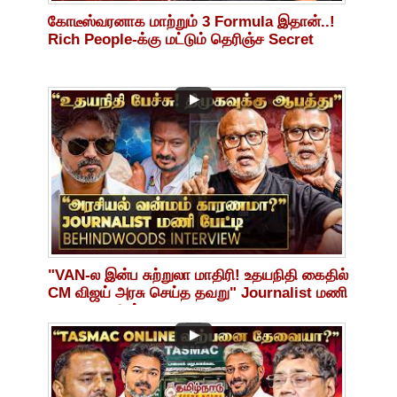
கோடீஸ்வரனாக மாற்றும் 3 Formula இதான்..!
Rich People-க்கு மட்டும் தெரிஞ்ச Secret
"VAN-ல இன்ப சுற்றுலா மாதிரி! உதயநிதி கைதில்
CM விஜய் அரசு செய்த தவறு" Journalist மணி
Breaking பேட்டி