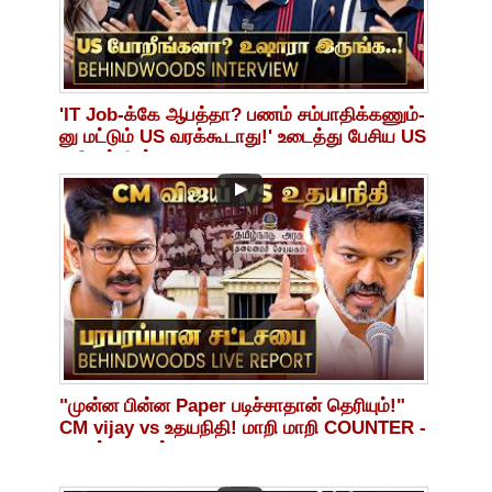
'IT Job-க்கே ஆபத்தா? பணம் சம்பாதிக்கணும்-
னு மட்டும் US வரக்கூடாது!' உடைத்து பேசிய US
தமிழன் பேட்டி
"முன்ன பின்ன Paper படிச்சாதான் தெரியும்!"
CM vijay vs உதயநிதி! மாறி மாறி COUNTER -
பரபரப்பான சட்டசபை