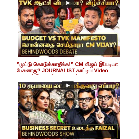
”முட்டு கொடுக்காதீங்க!” CM விஜய் இப்படியா
பேசுனாரு? JOURNALIST காட்டிய Video
ஆதாரம்😨வெடித்த விவாதம்