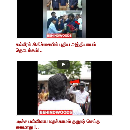
கல்லீரல் சிகிச்சையில் புதிய அத்தியாயம்
தொடக்கம்!..
படிச்ச பள்ளியை மறக்காமல் தனுஷ் செய்த
கைமாறு !..