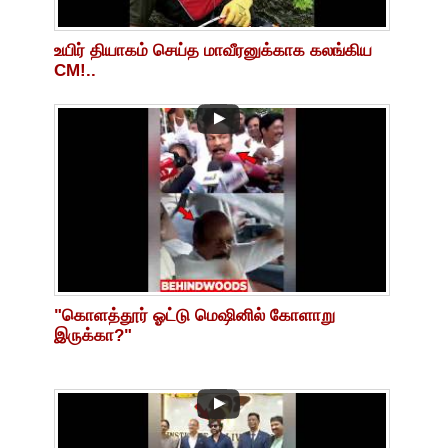
உயிர் தியாகம் செய்த மாவீரனுக்காக கலங்கிய
CM!..
"கொளத்தூர் ஓட்டு மெஷினில் கோளாறு
இருக்கா?"