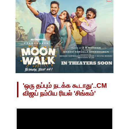
'ஒரு தப்பும் நடக்க கூடாது'..CM
விஜய் நம்பிய ரியல் 'சிங்கம்'