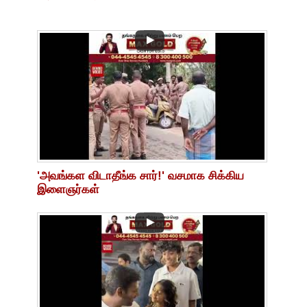
'அவங்கள விடாதீங்க சார்!' வசமாக சிக்கிய
இளைஞர்கள்