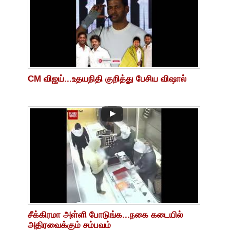
CM விஜய்...உதயநிதி குறித்து பேசிய விஷால்
சீக்கிரமா அள்ளி போடுங்க...நகை கடையில்
அதிரவைக்கும் சம்பவம்