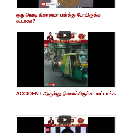
ஒரு நொடி நிதானமா பார்த்து போயிருக்க
கூடாதா?
ACCIDENT ஆகும்னு நினைச்சிருக்க மாட்டாங்க