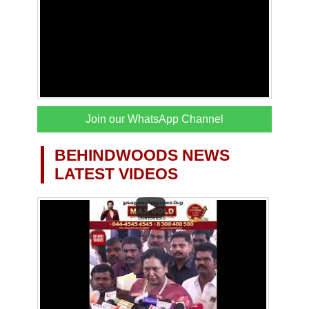
Join our WhatsApp Channel
BEHINDWOODS NEWS
LATEST VIDEOS