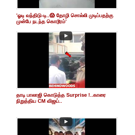
'ஓடி வந்திடு-டி..😱 தோழி சொல்லி முடிப்பதற்கு
முன்பே நடந்த கொடூரம்'
தாடி பாலாஜி கொடுத்த Surprise !..காரை
நிறுத்திய CM விஜய்..