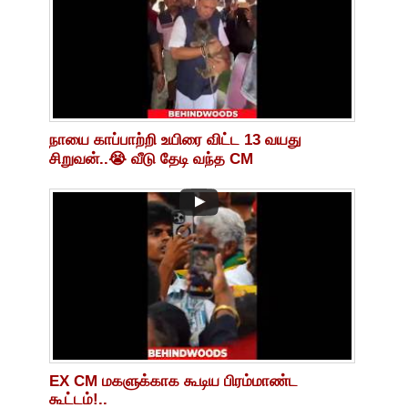
நாயை காப்பாற்றி உயிரை விட்ட 13 வயது
சிறுவன்..😭 வீடு தேடி வந்த CM
EX CM மகளுக்காக கூடிய பிரம்மாண்ட
கூட்டம்!..