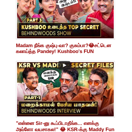
Madam நீங்க குஷ்பு-வா? குசும்பா?😂சட்டென
கலாய்த்த Pandey! Kushboo's FUN
Interview
"என்னை Sir-னு கூப்பிடாதீங்க... எனக்கு
அவ்ளோ வயசாகல!" 😂 KSR-க்கு Maddy Fun