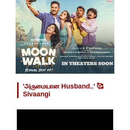
'அருமையான Husband..' 🥰
Sivaangi