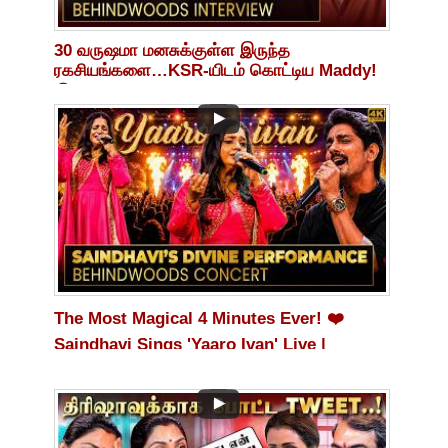
30 வருஷமா மனசுக்குள்ள இருந்த
ரகசியங்களை…KSR-யிடம் கொட்டிய Maddy!
😮🔥Life-Changing Philosophy!
The Most Magical 4 Minutes Ever! ❤️
Saindhavi Sings 'Yaaro Ivan' Live |
Audience Spellbound 😭