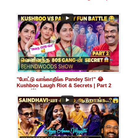
Reply! 🔥
"போட்டு வாங்காதீங்க Pandey Sir!" 😂
Kushboo Laugh Riot & Secrets | Part 2
Blast 💥