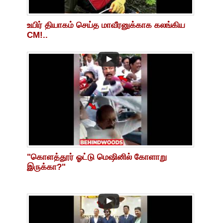
உயிர் தியாகம் செய்த மாவீரனுக்காக கலங்கிய
CM!..
"கொளத்தூர் ஓட்டு மெஷினில் கோளாறு
இருக்கா?"