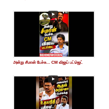
அன்று சீமான் பேச்சு... CM விஜய் பட்ஜெட்