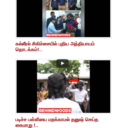
கல்லீரல் சிகிச்சையில் புதிய அத்தியாயம்
தொடக்கம்!..
படிச்ச பள்ளியை மறக்காமல் தனுஷ் செய்த
கைமாறு !..