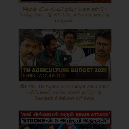
Maddy வீட்ல எப்படி? ஐயோ அதை ஏன் Sir
கேக்குறீங்க..!🤣 KSR-யிடம் Secret உடைத்த
மாதவன்!
🔴LIVE: TN Agriculture Budget 2026-2027
- திட்டங்கள் என்னென்ன?- தமிழ்நாடு
வேளாண் நிதிநிலை அறிக்கை