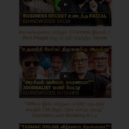
கோடீஸ்வரனாக மாற்றும் 3 Formula இதான்..!
Rich People-க்கு மட்டும் தெரிஞ்ச Secret
"VAN-ல இன்ப சுற்றுலா மாதிரி! உதயநிதி
கைதில் CM விஜய் அரசு செய்த தவறு"
Journalist மணி Breaking பேட்டி