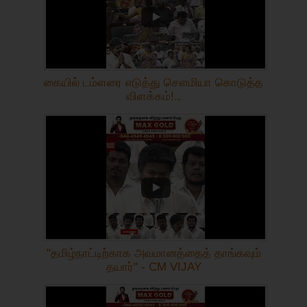
கையில் டம்ளரை எடுத்து சௌமியா கொடுத்த
விளக்கம்!..
"தமிழ்நாட்டிற்காக அவமானத்தைத் தாங்கவும்
தயார்" - CM VIJAY