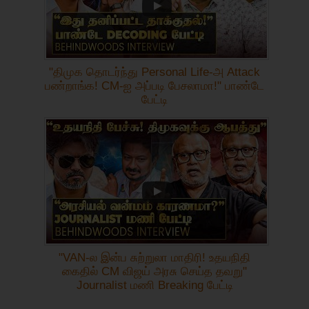
"திமுக தொடர்ந்து Personal Life-அ Attack
பண்றாங்க! CM-ஐ அப்படி பேசலாமா!" பாண்டே
பேட்டி
"VAN-ல இன்ப சுற்றுலா மாதிரி! உதயநிதி
கைதில் CM விஜய் அரசு செய்த தவறு"
Journalist மணி Breaking பேட்டி