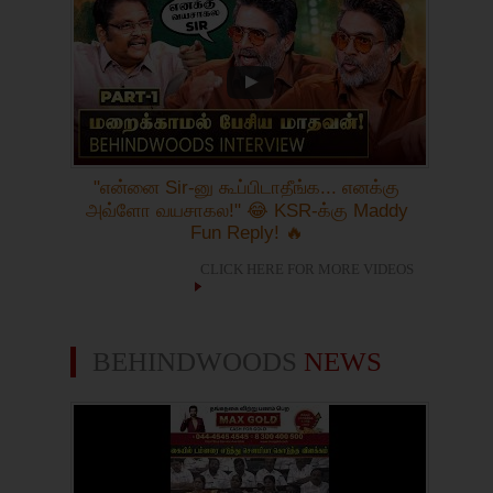
"என்னை Sir-னு கூப்பிடாதீங்க... எனக்கு
அவ்ளோ வயசாகல!" 😂 KSR-க்கு Maddy
Fun Reply! 🔥
CLICK HERE FOR MORE VIDEOS
BEHINDWOODS
NEWS