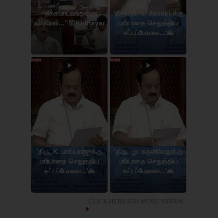
"நீக்கமாட்டீங்கன்னு
'திருமதி. S. Janaki-க்கு
நம்புறேன்..."😲|Udhayanidhi
மரியாதை செலுத்திய
சட்டப்பேரவை...'🙏
'திரு. K. பாக்யராஜுக்கு
'திரு. மு. சுருளிவேலுக்கு
மரியாதை செலுத்திய
மரியாதை செலுத்திய
சட்டப்பேரவை...'🙏
சட்டப்பேரவை...'🙏
CLICK HERE FOR MORE VIDEOS