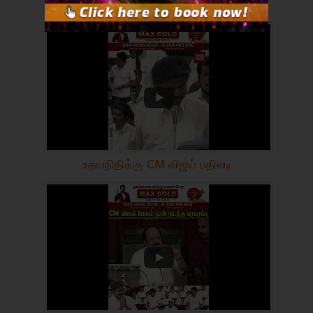
உதயநிதிக்கு CM விஜய் பதிலடி