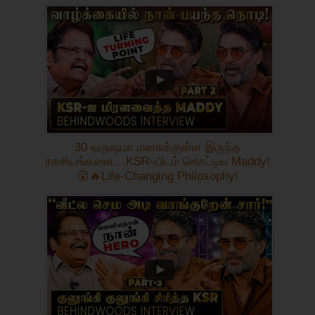
30 வருஷமா மனசுக்குள்ள இருந்த
ரகசியங்களை…KSR-யிடம் கொட்டிய Maddy!
😮🔥Life-Changing Philosophy!