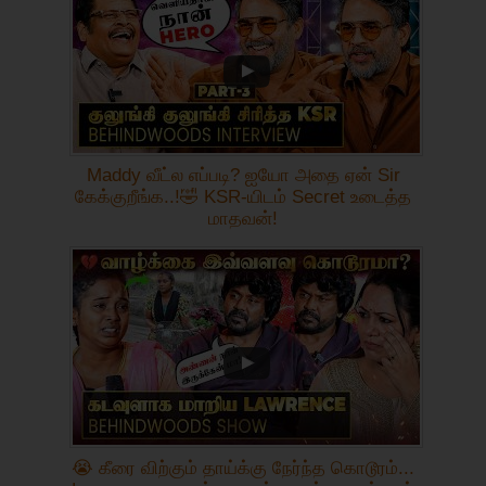
Maddy வீட்ல எப்படி? ஐயோ அதை ஏன் Sir
கேக்குறீங்க..!🤣 KSR-யிடம் Secret உடைத்த
மாதவன்!
😭 கீரை விற்கும் தாய்க்கு நேர்ந்த கொடூரம்...