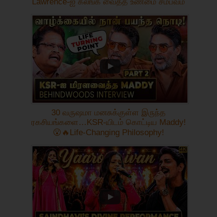
Lawrence-ஐ கலங்க வைத்த உண்மை சம்பவம்
30 வருஷமா மனசுக்குள்ள இருந்த
ரகசியங்களை…KSR-யிடம் கொட்டிய Maddy!
😮🔥Life-Changing Philosophy!