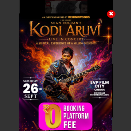
உதயநிதி எழுப்பிய கேள்விக்கு CM விஜய்
கொடுத்த பதில்!..
CM விஜய் உதயநிதி இடையே காரசார
விவாதம்!..