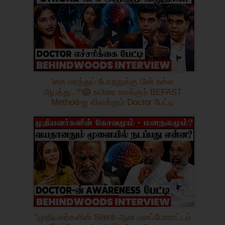
'கை மரத்துப் போறதுக்கு பின் உள்ள
ஆபத்து..?'😱 உயிரை காக்கும் BEFAST
Method-ஐ விளக்கும் Doctor பேட்டி
"முதியவர்களின் Silent-ஆன மனப்போராட்டம்