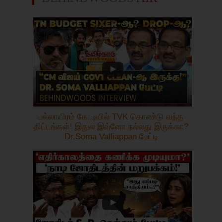
பல்லாயிரம் கோடியில் TVK கொண்டு வந்த
திட்டங்கள்! இதுல இவ்ளோ நல்லது இருக்கா?
Dr.Soma Valliappan பேட்டி