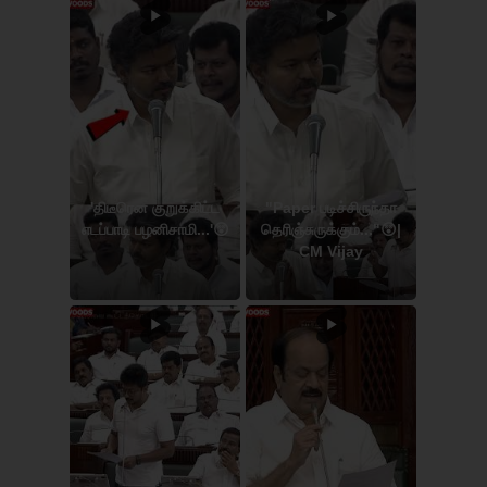
'திடீரென குறுக்கிட்ட
"Paper படிச்சிருந்தா
எடப்பாடி பழனிசாமி...'😲
தெரிஞ்சுருக்கும்..."😲|
CM Vijay