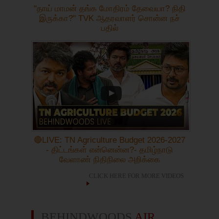
"தாய் மாமன் தங்க மோதிரம் தேவையா? நிதி
இருக்கா?" TVK ஆதரவாளர் சொன்ன நச்
பதில்
🔴LIVE: TN Agriculture Budget 2026-2027
- திட்டங்கள் என்னென்ன?- தமிழ்நாடு
வேளாண் நிதிநிலை அறிக்கை
CLICK HERE FOR MORE VIDEOS
BEHINDWOODS
AIR