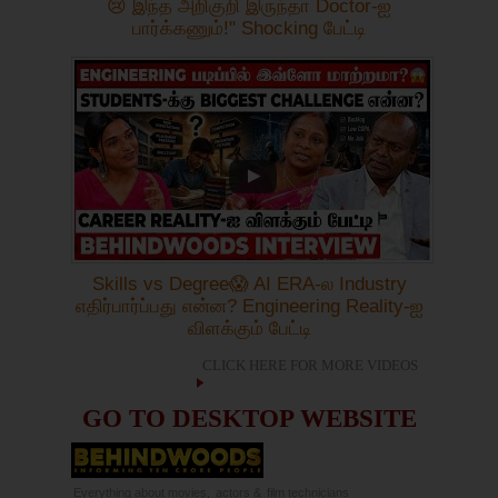
😢 இந்த அறிகுறி இருந்தா Doctor-ஐ
பார்க்கணும்!" Shocking பேட்டி
Skills vs Degree😱 AI ERA-ல Industry
எதிர்பார்ப்பது என்ன? Engineering Reality-ஐ
விளக்கும் பேட்டி
CLICK HERE FOR MORE VIDEOS
GO TO DESKTOP WEBSITE
Everything about movies,
actors &
film technicians