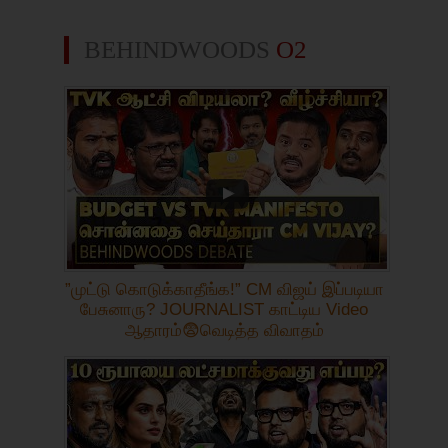
BEHINDWOODS
O2
”முட்டு கொடுக்காதீங்க!” CM விஜய் இப்படியா
பேசுனாரு? JOURNALIST காட்டிய Video
ஆதாரம்😨வெடித்த விவாதம்