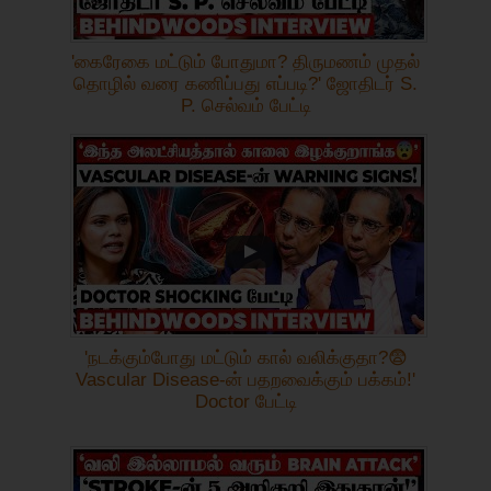
'கைரேகை மட்டும் போதுமா? திருமணம் முதல்
தொழில் வரை கணிப்பது எப்படி?' ஜோதிடர் S.
P. செல்வம் பேட்டி
'நடக்கும்போது மட்டும் கால் வலிக்குதா?😨
Vascular Disease-ன் பதறவைக்கும் பக்கம்!'
Doctor பேட்டி