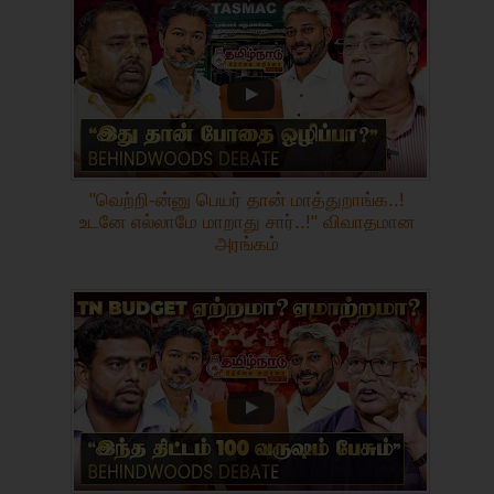
"வெற்றி-ன்னு பெயர் தான் மாத்துறாங்க..!
உடனே எல்லாமே மாறாது சார்..!" விவாதமான
அரங்கம்