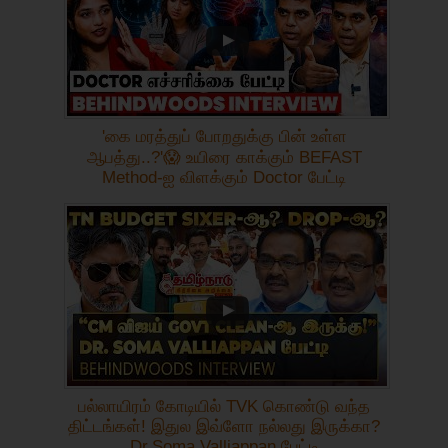
'கை மரத்துப் போறதுக்கு பின் உள்ள
ஆபத்து..?'😱 உயிரை காக்கும் BEFAST
Method-ஐ விளக்கும் Doctor பேட்டி
பல்லாயிரம் கோடியில் TVK கொண்டு வந்த
திட்டங்கள்! இதுல இவ்ளோ நல்லது இருக்கா?
Dr.Soma Valliappan பேட்டி