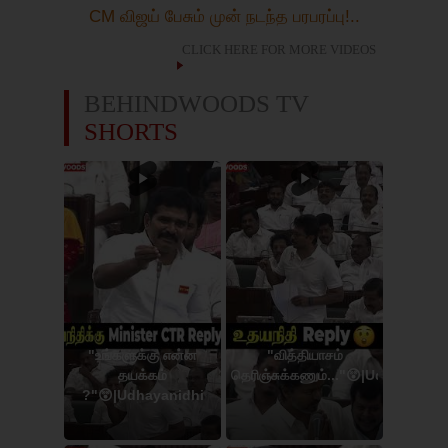
CM விஜய் பேசும் முன் நடந்த பரபரப்பு!..
CLICK HERE FOR MORE VIDEOS
BEHINDWOODS TV
SHORTS
"உங்களுக்கு என்ன
"வித்தியாசம்
தயக்கம்
தெரிஞ்சுக்கணும்..."😲|Udhayanidh
?"😲|Udhayanidhi