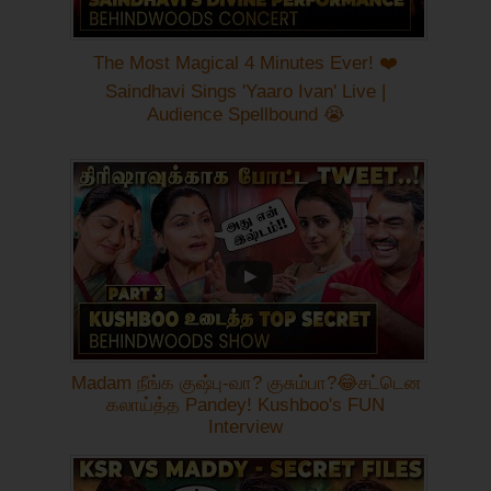
The Most Magical 4 Minutes Ever! ❤️
Saindhavi Sings 'Yaaro Ivan' Live |
Audience Spellbound 😭
Madam நீங்க குஷ்பு-வா? குசும்பா?😂சட்டென
கலாய்த்த Pandey! Kushboo's FUN
Interview